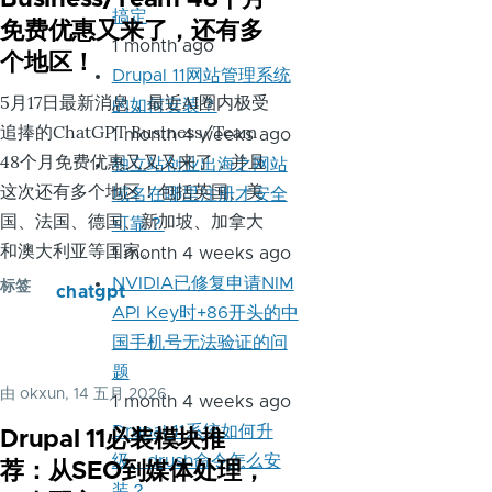
搞定
免费优惠又来了，还有多
1 month ago
个地区！
Drupal 11网站管理系统
5月17日最新消息，最近AI圈内极受
的如何安装？
追捧的ChatGPT Business/Team
1 month 4 weeks ago
48个月免费优惠又又又来了，并且
独立站创业出海之网站
这次还有多个地区！包括英国、美
域名在哪里注册才安全
国、法国、德国、新加坡、加拿大
可靠？
和澳大利亚等国家。
1 month 4 weeks ago
NVIDIA已修复申请NIM
标签
chatgpt
API Key时+86开头的中
国手机号无法验证的问
题
由
okxun
, 14 五月 2026
1 month 4 weeks ago
Drupal 11系统如何升
Drupal 11必装模块推
级，drush命令怎么安
荐：从SEO到媒体处理，
装？