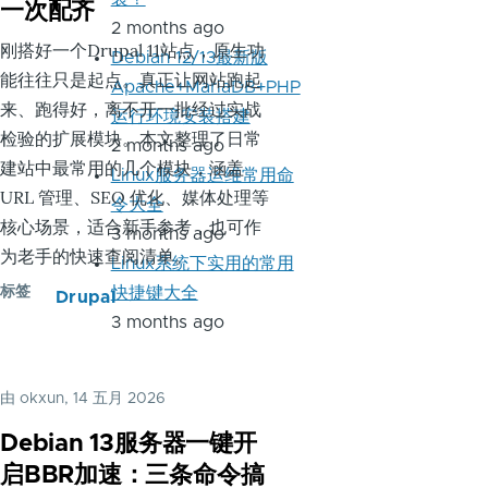
一次配齐
2 months ago
刚搭好一个Drupal 11站点，原生功
Debian 12/13最新版
能往往只是起点。真正让网站跑起
Apache+MariaDB+PHP
来、跑得好，离不开一批经过实战
运行环境安装搭建
检验的扩展模块。本文整理了日常
2 months ago
建站中最常用的几个模块，涵盖
Linux服务器运维常用命
URL 管理、SEO 优化、媒体处理等
令大全
核心场景，适合新手参考，也可作
3 months ago
为老手的快速查阅清单。
Linux系统下实用的常用
标签
快捷键大全
Drupal
3 months ago
由
okxun
, 14 五月 2026
Debian 13服务器一键开
启BBR加速：三条命令搞