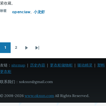
紧收藏。
标签
openclaw
小龙虾
1
2
分
页
页
下
末
页
面
面
一
页
页
友链：
sitemap
|
历史内容
|
更衣柜储物柜
|
驱动精灵
|
塑料
更衣柜
联系我们：xokxun@gmail.com
© 2008-2026
www.okxun.com
All Rights Reserved.